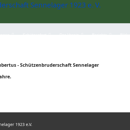
ungen
Schützenfest
Der Verein
Berichte
Bilde
 Hubertus - Schützenbruderschaft Sennelager
ahre.
elager 1923 e.V.